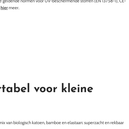
e geldende normen voor UV-beschermende stoffen (EN 13758-1), CE-
s
hier
meer.
tabel voor kleine
ix van biologisch katoen, bamboe en elastaan: superzacht en rekbaar