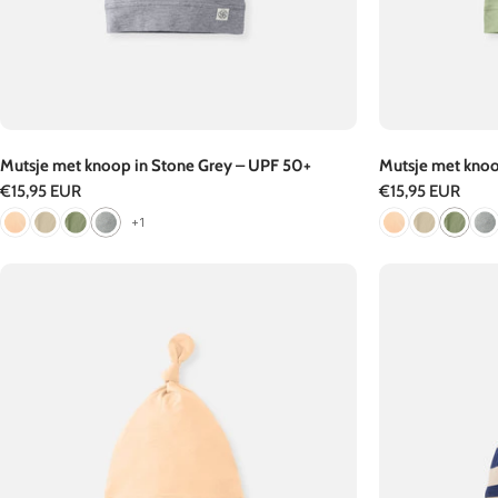
Mutsje met knoop in Stone Grey – UPF 50+
Mutsje met knoo
Normale
€15,95 EUR
Normale
€15,95 EUR
prijs
prijs
+1