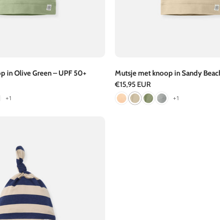
p in Olive Green – UPF 50+
Mutsje met knoop in Sandy Beac
Normale
€15,95 EUR
prijs
+1
+1