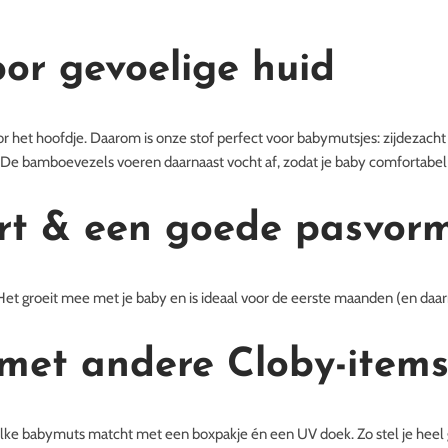
or gevoelige huid
oor het hoofdje. Daarom is onze stof perfect voor babymutsjes: zijdezac
ik. De bamboevezels voeren daarnaast vocht af, zodat je baby comfortabel bli
rt & een goede pasvor
. Het groeit mee met je baby en is ideaal voor de eerste maanden (en daar
 met andere Cloby-item
lke babymuts matcht met een boxpakje én een UV doek. Zo stel je heel ge