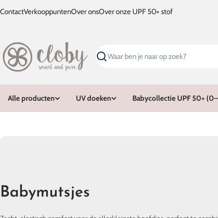
Ga
Contact
Verkooppunten
Over ons
Over onze UPF 50+ stof
naar
inhoud
Zoeken
Alle producten
UV doeken
Babycollectie UPF 50+ (0–1
C
Babymutsjes
o