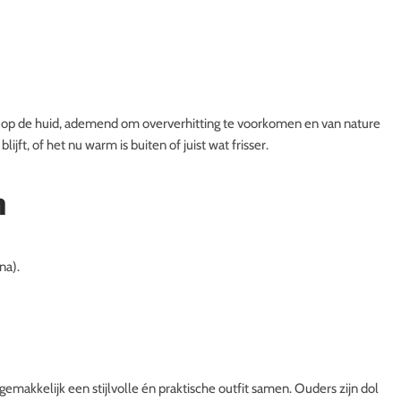
ht op de huid, ademend om oververhitting te voorkomen en van nature
jft, of het nu warm is buiten of juist wat frisser.
m
na).
s
makkelijk een stijlvolle én praktische outfit samen. Ouders zijn dol