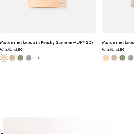
Mutsje met knoop in Peachy Summer – UPF 50+
Mutsje met knoo
Normale
€15,95 EUR
Normale
€15,95 EUR
prijs
prijs
+1