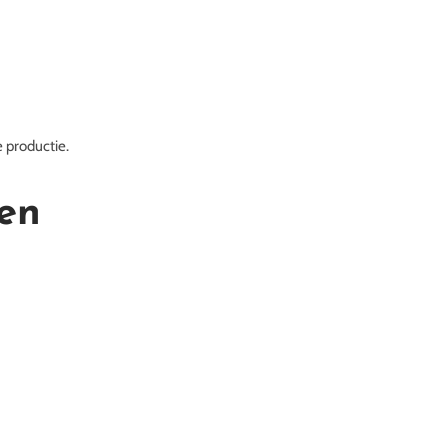
e productie.
en