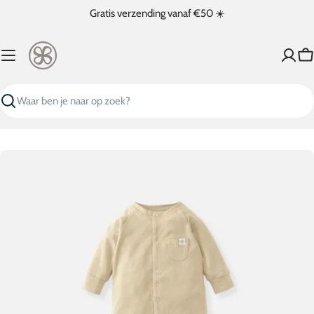
Ga
Gratis verzending vanaf €50 ☀️
naar
inhoud
W
Zoeken
Ga
naar
productinformatie