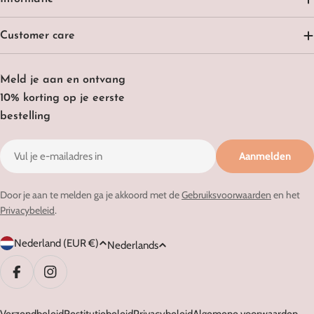
Customer care
Meld je aan en ontvang
10% korting op je eerste
bestelling
E-
Aanmelden
mail
Door je aan te melden ga je akkoord met de
Gebruiksvoorwaarden
en het
Privacybeleid
.
L
T
Nederland (EUR €)
Nederlands
a
a
n
a
Facebook
Instagram
d
l