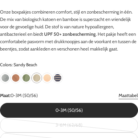
Onze boxpakjes combineren comfort, stijl en zonbescherming in één.
De mix van biologisch katoen en bamboe is superzacht en vriendelijk
voor de gevoelige huid. De stof is van nature hypoallergeen,
antibacterieel en biedt
UPF 50+ zonbescherming
. Het pakje heeft een
comfortabele pasvorm met drukknoopjes aan de voorkant en tussen de
beentjes, zodat aankleden en verschonen heel makkelijk gaat.
Colors: Sandy Beach
Maat:
0-3M (50/56)
Maattabel
0-3M (50/56)
3-6M (62/68)
Variant
uitverkocht