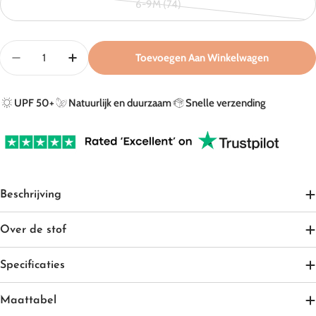
6-9M (74)
of
Variant
niet
uitverkocht
beschikbaar
of
Aantal
Toevoegen Aan Winkelwagen
niet
Aantal Verlagen Voor Boxpakje In Sandy Beach – UPF 
Aantal Verhogen Voor Boxpakje In Sandy Be
beschikbaar
UPF 50+
Natuurlijk en duurzaam
Snelle verzending
Beschrijving
Over de stof
Specificaties
Maattabel