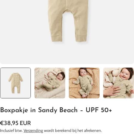
Media 0 openen in een pop-up
Boxpakje in Sandy Beach – UPF 50+
Normale
€38,95 EUR
prijs
Inclusief btw.
Verzending
wordt berekend bij het afrekenen.