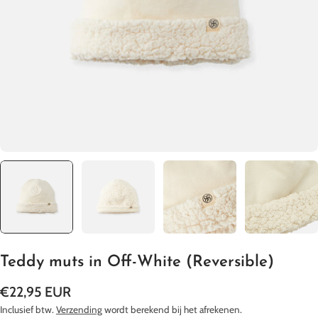
Media 0 openen in een pop-up
Longsleeves & Joggingbroekjes
Teddy muts in Off-White (Reversible)
Normale
€22,95 EUR
prijs
Inclusief btw.
Verzending
wordt berekend bij het afrekenen.