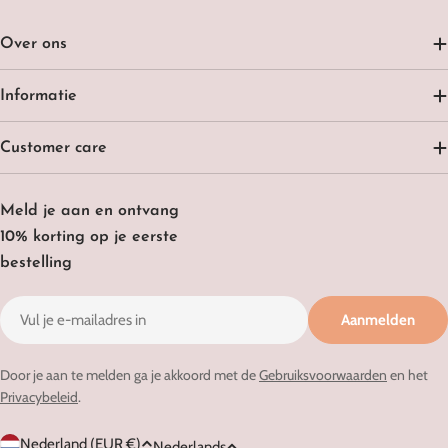
Over ons
Informatie
Customer care
Meld je aan en ontvang
10% korting op je eerste
bestelling
E-
Aanmelden
mail
Door je aan te melden ga je akkoord met de
Gebruiksvoorwaarden
en het
Privacybeleid
.
L
T
Nederland (EUR €)
Nederlands