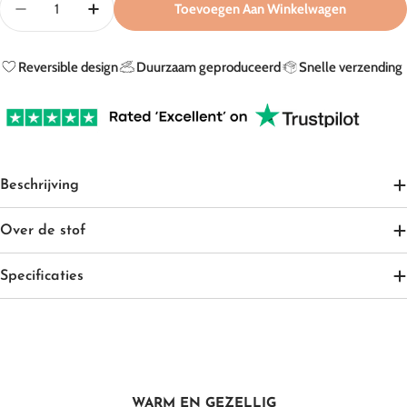
Toevoegen Aan Winkelwagen
niet
Aantal Verlagen Voor Teddy Muts In Off-White (Reversi
Aantal Verhogen Voor Teddy Muts In Off-Whi
beschikbaar
Reversible design
Duurzaam geproduceerd
Snelle verzending
Beschrijving
Over de stof
Specificaties
Zonnehoedjes
WARM EN GEZELLIG