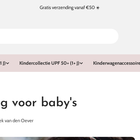
Gratis verzending vanaf €50 ☀️
 J)
Kindercollectie UPF 50+ (1+ J)
Kinderwagenaccessoir
g voor baby's
ek van den Oever