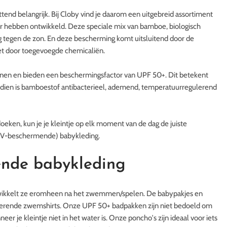
ttend belangrijk. Bij Cloby vind je daarom een uitgebreid assortiment
 hebben ontwikkeld. Deze speciale mix van bamboe, biologisch
g tegen de zon. En deze bescherming komt uitsluitend door de
et door toegevoegde chemicaliën.
ijnen en bieden een beschermingsfactor van UPF 50+. Dit betekent
dien is bamboestof antibacterieel, ademend, temperatuurregulerend
oeken, kun je je kleintje op elk moment van de dag de juiste
UV-beschermende) babykleding.
nde babykleding
e wikkelt ze eromheen na het zwemmen/spelen. De babypakjes en
-werende zwemshirts. Onze UPF 50+ badpakken zijn niet bedoeld om
 je kleintje niet in het water is. Onze poncho's zijn ideaal voor iets