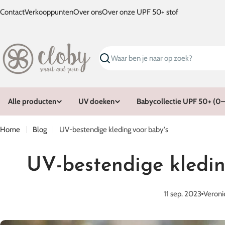
Ga
Contact
Verkooppunten
Over ons
Over onze UPF 50+ stof
naar
inhoud
Zoeken
Alle producten
UV doeken
Babycollectie UPF 50+ (0–1
Home
Blog
UV-bestendige kleding voor baby's
UV-bestendige kledin
11 sep. 2023
Veroni