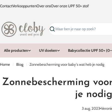
Ga
Contact
Verkooppunten
Over ons
Over onze UPF 50+ stof
naar
inhoud
Zoeken
Alle producten
UV doeken
Babycollectie UPF 50+ (0–1
Home
Blog
Zonnebescherming voor baby's wat heb je nodig
Zonnebescherming voor
je nodi
3 aug. 2023
Veroni