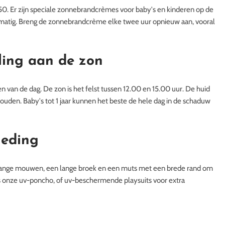
. Er zijn speciale zonnebrandcrèmes voor baby's en kinderen op de
matig. Breng de zonnebrandcrème elke twee uur opnieuw aan, vooral
lling aan de zon
ren van de dag. De zon is het felst tussen 12.00 en 15.00 uur. De huid
 houden. Baby's tot 1 jaar kunnen het beste de hele dag in de schaduw
leding
or lange mouwen, een lange broek en een muts met een brede rand om
s onze uv-poncho, of uv-beschermende playsuits voor extra