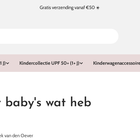
Gratis verzending vanaf €50 ☀️
 J)
Kindercollectie UPF 50+ (1+ J)
Kinderwagenaccessoir
 baby's wat heb
g
ek van den Oever