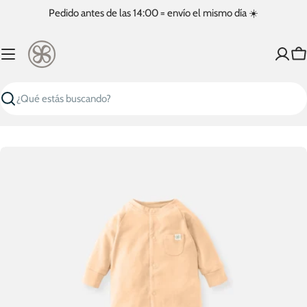
Saltar
Pedido antes de las 14:00 = envío el mismo día ☀️
al
contenido
C
Buscar
Saltar
a
información
del
producto