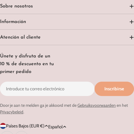
Sobre nosotros
Información
Atención al cliente
Únete y disfruta de un
10 % de descuento en tu
primer pedido
Correo
Inscribirse
electrónico
Door je aan te melden ga je akkoord met de
Gebruiksvoorwaarden
en het
Privacybeleid
.
P
I
Países Bajos (EUR €)
Español
a