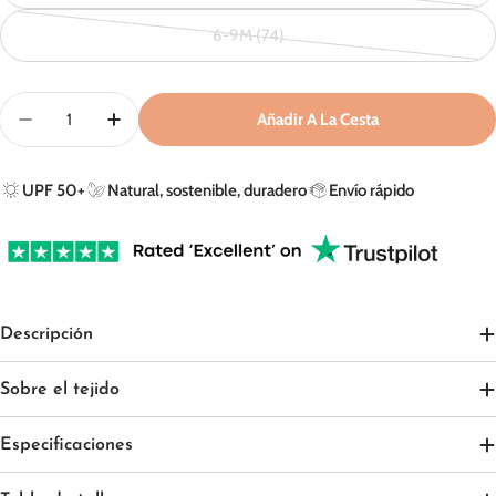
agotada
6-9M (74)
o
Variante
no
agotada
disponible
o
Cantidad
Añadir A La Cesta
no
Disminuir Cantidad Para Mono De Bebé En Peachy Su
Aumentar Cantidad Para Mono De Bebé En 
disponible
UPF 50+
Natural, sostenible, duradero
Envío rápido
Descripción
Sobre el tejido
Especificaciones