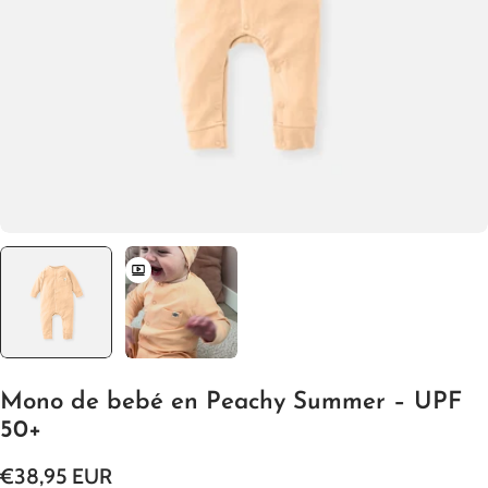
Abrir medios 0 en modal
Mono de bebé en Peachy Summer – UPF
50+
Precio
€38,95 EUR