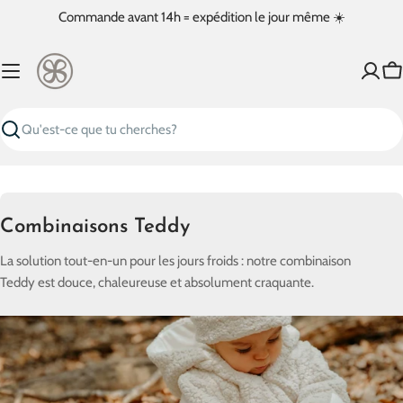
Passer
Commande avant 14h = expédition le jour même ☀️
au
contenu
Pa
Recherche
C
Combinaisons Teddy
o
La solution tout-en-un pour les jours froids : notre combinaison
l
Teddy est douce, chaleureuse et absolument craquante.
l
e
c
t
i