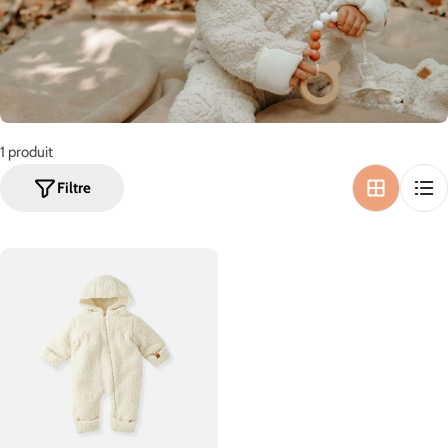
o
n
:
1 produit
Filtre