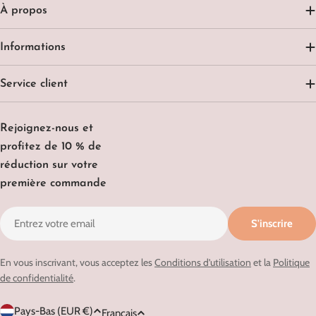
À propos
Informations
Service client
Rejoignez-nous et
profitez de 10 % de
réduction sur votre
première commande
E-
S'inscrire
mail
En vous inscrivant, vous acceptez les
Conditions d’utilisation
et la
Politique
de confidentialité
.
P
L
Pays-Bas (EUR €)
Français