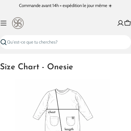
Passer
Commande avant 14h = expédition le jour même ☀️
au
contenu
Pa
Recherche
Size Chart - Onesie