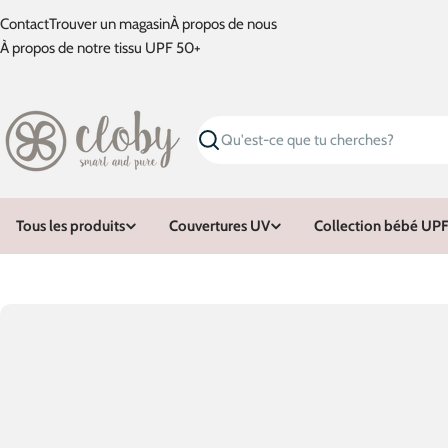
Passer
Contact
Trouver un magasin
À propos de nous
au
À propos de notre tissu UPF 50+
contenu
Recherche
Tous les produits
Couvertures UV
Collection bébé UPF
Passer
aux
informations
sur
le
produit