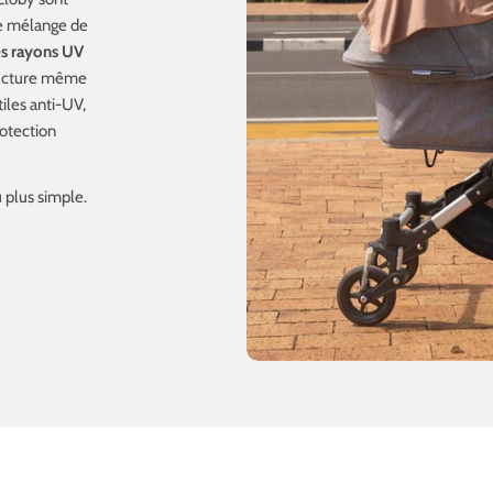
re mélange de
es rayons UV
tructure même
iles anti-UV,
rotection
u plus simple.