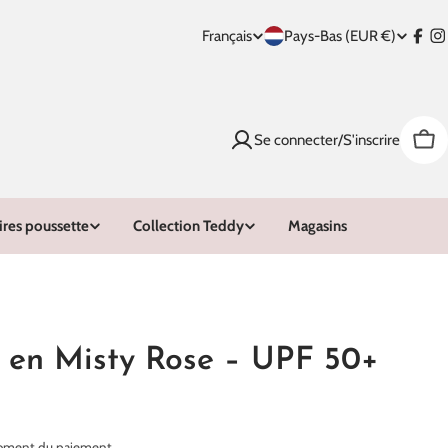
Français
Pays-Bas (EUR €)
P
L
Face
I
a
a
y
n
Se connecter/S'inscrire
Pan
s
g
/
u
ires poussette
Collection Teddy
Magasins
r
e
é
g
 en Misty Rose – UPF 50+
i
o
moment du paiement.