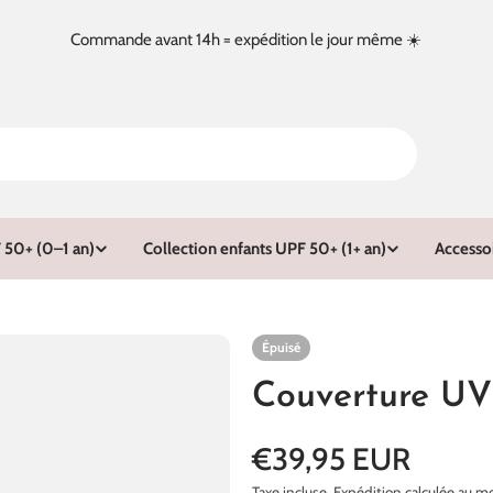
Commande avant 14h = expédition le jour même ☀️
 50+ (0–1 an)
Collection enfants UPF 50+ (1+ an)
Accesso
Épuisé
Couverture UV
Prix
€39,95 EUR
Taxe incluse.
Expédition
calculée au 