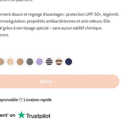
n
ment douce et regorge d’avantages : protection UPF 50+, légèreté,
ermorégulation, propriétés antibactériennes et anti-odeurs. Elle
UV
grâce à son tissage spécial – sans aucun additif chimique.
lence.
Épuisé
ur Couverture UV En Misty Rose – UPF 50+
uantité Pour Couverture UV En Misty Rose – UPF 50+
esponsable
Livraison rapide