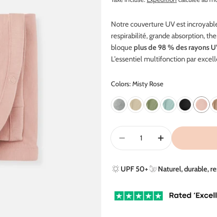
régulier
Notre couverture UV est incroyable
respirabilité, grande absorption, th
bloque
plus de 98 % des rayons 
L’essentiel multifonction par excel
Colors: Misty Rose
Quantité
Diminuer La Quantité Po
Augmenter La Q
UPF 50+
Naturel, durable, r