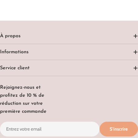
À propos
Informations
Service client
Rejoignez-nous et
profitez de 10 % de
réduction sur votre
première commande
E-
S'inscrire
mail