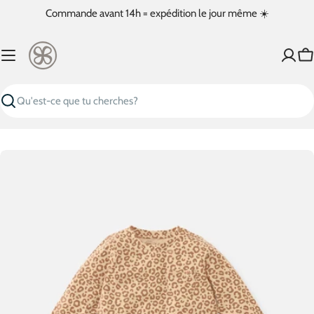
Passer
Commande avant 14h = expédition le jour même ☀️
au
contenu
Pa
Recherche
Passer
aux
informations
sur
le
produit