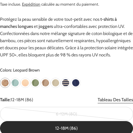
Taxe incluse.
Expédition
calculée au moment du paiement.
régulier
Protégez la peau sensible de votre tout-petit avec nos
t-shirts à
manches longues
et
joggers
ultra-confortables avec protection UV.
Confectionnées dans notre mélange signature de coton biologique et de
bambou, ces pièces sont naturellement respirantes, hypoallergéniques
et douces pour les peaux délicates. Grâce à la protection solaire intégrée
UPF 50+, elles bloquent plus de 98 % des rayons UV nocifs.
Colors: Leopard Brown
Taille:
12-18M (86)
Tableau Des Tailles
6-12M (80)
Variante
épuisée
12-18M (86)
ou