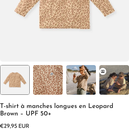
Ouvrir le média 0 en mode modal
T-shirt à manches longues en Leopard
Brown – UPF 50+
Prix
€29,95 EUR