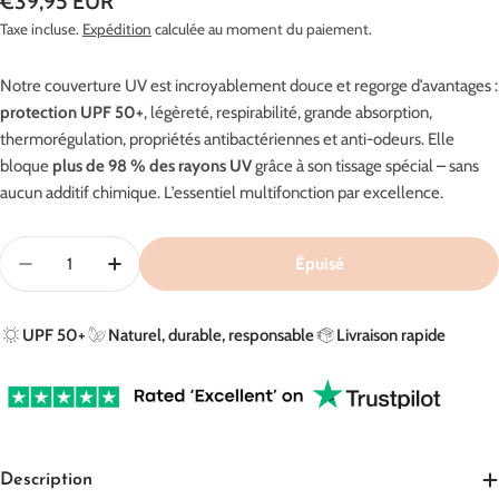
Prix
€39,95 EUR
Taxe incluse.
Expédition
calculée au moment du paiement.
régulier
Notre couverture UV est incroyablement douce et regorge d’avantages :
protection
UPF 50+
, légèreté, respirabilité, grande absorption,
thermorégulation, propriétés antibactériennes et anti-odeurs. Elle
bloque
plus de 98 % des rayons UV
grâce à son tissage spécial – sans
aucun additif chimique. L’essentiel multifonction par excellence.
Quantité
Épuisé
Diminuer La Quantité Pour Couverture UV En Beige Me
Augmenter La Quantité Pour Couverture UV 
UPF 50+
Naturel, durable, responsable
Livraison rapide
Description