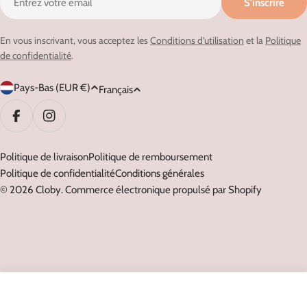
S'inscrire
mail
En vous inscrivant, vous acceptez les
Conditions d’utilisation
et la
Politique
de confidentialité
.
P
L
Pays-Bas (EUR €)
Français
a
a
y
n
Facebook
Instagram
s
g
/
Politique de livraison
Politique de remboursement
u
Politique de confidentialité
Conditions générales
r
e
© 2026
Cloby
.
Commerce électronique propulsé par Shopify
é
g
i
o
n
Épuisé
Diminuer La Quantité Pour Couverture 
Augmenter La Quantité Pour 