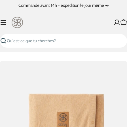
Passer
Commande avant 14h = expédition le jour même ☀️
au
contenu
Pa
Recherche
Passer
aux
informations
sur
le
produit