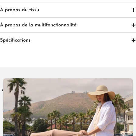
À propos du tissu
À propos de la multifonctionnalité
Spécifications
C
R
U
P
0
T
E
S
T
É
E
T
E
T
F
É
F
5
+
I
I